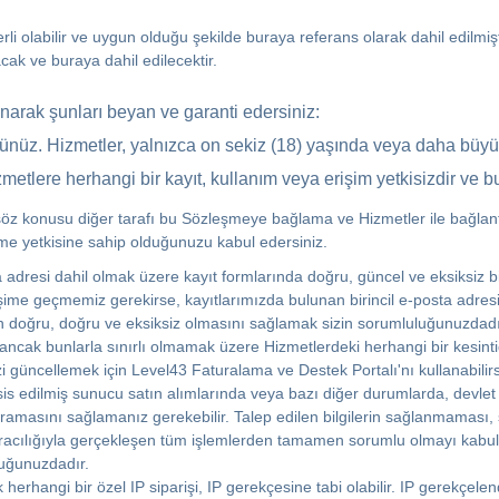
erli olabilir ve uygun olduğu şekilde buraya referans olarak dahil edilmişt
acak ve buraya dahil edilecektir.
narak şunları beyan ve garanti edersiniz:
nüz. Hizmetler, yalnızca on sekiz (18) yaşında veya daha büyük 
zmetlere herhangi bir kayıt, kullanım veya erişim yetkisizdir ve 
söz konusu diğer tarafı bu Sözleşmeye bağlama ve Hizmetler ile bağlantılı 
me yetkisine sahip olduğunuzu kabul edersiniz.
a adresi dahil olmak üzere kayıt formlarında doğru, güncel ve eksiksiz 
işime geçmemiz gerekirse, kayıtlarımızda bulunan birincil e-posta adresi
n doğru, doğru ve eksiksiz olmasını sağlamak sizin sorumluluğunuzdadır. Le
ancak bunlarla sınırlı olmamak üzere Hizmetlerdeki herhangi bir kesintide
izi güncellemek için Level43 Faturalama ve Destek Portalı'nı kullanabilirsi
sis edilmiş sunucu satın alımlarında veya bazı diğer durumlarda, devlet
ramasını sağlamanız gerekebilir. Talep edilen bilgilerin sağlanmaması, s
cılığıyla gerçekleşen tüm işlemlerden tamamen sorumlu olmayı kabul eder
uluğunuzdadır.
k herhangi bir özel IP siparişi, IP gerekçesine tabi olabilir. IP gerekçe