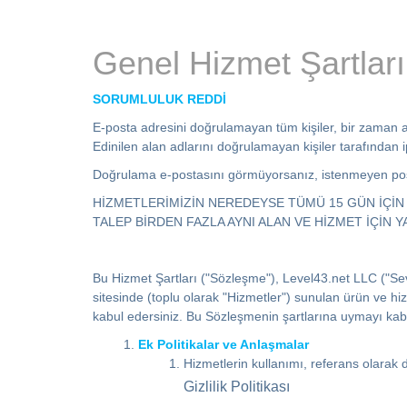
Genel Hizmet Şartları
SORUMLULUK REDDİ
E-posta adresini doğrulamayan tüm kişiler, bir zaman 
Edinilen alan adlarını doğrulamayan kişiler tarafından i
Doğrulama e-postasını görmüyorsanız, istenmeyen post
HİZMETLERİMİZİN NEREDEYSE TÜMÜ 15 GÜN İÇİN G
TALEP BİRDEN FAZLA AYNI ALAN VE HİZMET İÇİN 
Bu Hizmet Şartları ("Sözleşme"), Level43.net LLC ("Seviy
sitesinde (toplu olarak "Hizmetler") sunulan ürün ve h
kabul edersiniz. Bu Sözleşmenin şartlarına uymayı kabu
Ek Politikalar ve Anlaşmalar
Hizmetlerin kullanımı, referans olarak d
Gizlilik Politikası