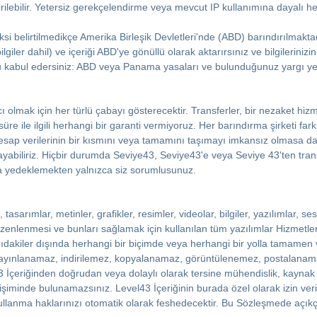
ştirilebilir. Yetersiz gerekçelendirme veya mevcut IP kullanımına dayalı h
si belirtilmedikçe Amerika Birleşik Devletleri'nde (ABD) barındırılmaktad
bilgiler dahil) ve içeriği ABD'ye gönüllü olarak aktarırsınız ve bilgilerini
 kabul edersiniz: ABD veya Panama yasaları ve bulunduğunuz yargı yetk
 olmak için her türlü çabayı gösterecektir. Transferler, bir nezaket hizme
üre ile ilgili herhangi bir garanti vermiyoruz. Her barındırma şirketi fark
esap verilerinin bir kısmını veya tamamını taşımayı imkansız olmasa da s
ayabiliriz. Hiçbir durumda Seviye43, Seviye43'e veya Seviye 43'ten tra
da yedeklemekten yalnızca siz sorumlusunuz.
 tasarımlar, metinler, grafikler, resimler, videolar, bilgiler, yazılımlar,
düzenlenmesi ve bunları sağlamak için kullanılan tüm yazılımlar Hizmetl
şağıdakiler dışında herhangi bir biçimde veya herhangi bir yolla tamame
ayınlanamaz, indirilemez, kopyalanamaz, görüntülenemez, postalanamaz
l43 İçeriğinden doğrudan veya dolaylı olarak tersine mühendislik, kayn
rişiminde bulunamazsınız. Level43 İçeriğinin burada özel olarak izin veri
 kullanma haklarınızı otomatik olarak feshedecektir. Bu Sözleşmede açık