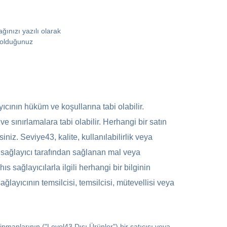
ğınızı yazılı olarak
p olduğunuz
yıcının hüküm ve koşullarına tabi olabilir.
e sınırlamalara tabi olabilir. Herhangi bir satın
iniz. Seviye43, kalite, kullanılabilirlik veya
r sağlayıcı tarafından sağlanan mal veya
 sağlayıcılarla ilgili herhangi bir bilginin
layıcının temsilcisi, temsilcisi, mütevellisi veya
kipmanlarının ("Level43 Dışı Ürünler") bir satıcısı veya