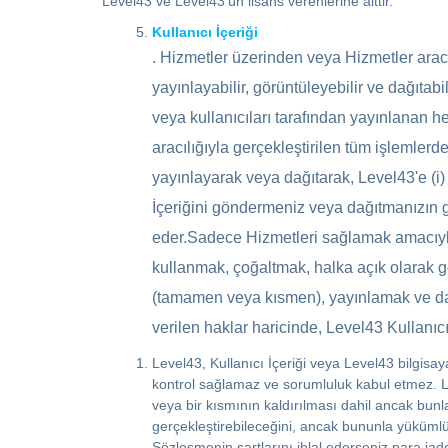
Level43 ve Level43'ün lisans verenlerine aittir.
Kullanıcı İçeriği
. Hizmetler üzerinden veya Hizmetler aracılığ
yayınlayabilir, görüntüleyebilir ve dağıtabil
veya kullanıcıları tarafından yayınlanan he
aracılığıyla gerçekleştirilen tüm işlemlerd
yayınlayarak veya dağıtarak, Level43'e (i)
İçeriğini göndermeniz veya dağıtmanızın ge
eder.Sadece Hizmetleri sağlamak amacıyla, 
kullanmak, çoğaltmak, halka açık olarak ge
(tamamen veya kısmen), yayınlamak ve dağı
verilen haklar haricinde, Level43 Kullanıcı
Level43, Kullanıcı İçeriği veya Level43 bilgisa
kontrol sağlamaz ve sorumluluk kabul etmez. Lev
veya bir kısmının kaldırılması dahil ancak bunl
gerçekleştirebileceğini, ancak bununla yükümlü
Sözleşmenin şartlarını ihlal ederseniz para ia