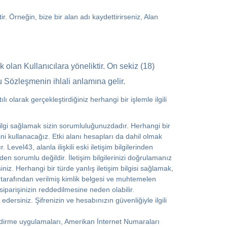
ir. Örneğin, bize bir alan adı kaydettirirseniz, Alan
olan Kullanıcılara yöneliktir. On sekiz (18)
bu Sözleşmenin ihlali anlamına gelir.
olarak gerçekleştirdiğiniz herhangi bir işlemle ilgili
bilgi sağlamak sizin sorumluluğunuzdadır. Herhangi bir
ni kullanacağız. Etki alanı hesapları da dahil olmak
vel43, alanla ilişkili eski iletişim bilgilerinden
n sorumlu değildir. İletişim bilgilerinizi doğrulamanız
niz. Herhangi bir türde yanlış iletişim bilgisi sağlamak,
 tarafından verilmiş kimlik belgesi ve muhtemelen
iparişinizin reddedilmesine neden olabilir.
siniz. Şifrenizin ve hesabınızın güvenliğiyle ilgili
lendirme uygulamaları, Amerikan İnternet Numaraları