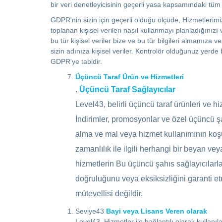
bir veri denetleyicisinin geçerli yasa kapsamındaki tü
GDPR'nin sizin için geçerli olduğu ölçüde, Hizmetlerimi
toplanan kişisel verileri nasıl kullanmayı planladığınız
bu tür kişisel veriler bize ve bu tür bilgileri almamız
sizin adınıza kişisel veriler. Kontrolör olduğunuz yerde be
GDPR'ye tabidir.
Üçüncü Taraf Ürün ve Hizmetleri
.
Üçüncü Taraf Sağlayıcılar
Level43, belirli üçüncü taraf ürünleri ve hi
İndirimler, promosyonlar ve özel üçüncü şah
alma ve mal veya hizmet kullanımının koşulla
zamanlılık ile ilgili herhangi bir beyan v
hizmetlerin Bu üçüncü şahıs sağlayıcılarla
doğruluğunu veya eksiksizliğini garanti et
mütevellisi değildir.
Seviye43
Bayi veya Lisans Veren olarak
Level43, Hizmetler ile bağlantılı olarak kullanıl