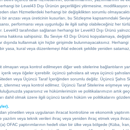
 herhangi bir Level43 Dışı Ürünün geçerliliğini yitirmesine, modifikasyon
eden olan Hizmetlerdeki herhangi bir değişiklikten sorumlu olmayacaktır
bir arızası veya üreticinin kusurları, bu Sözleşme kapsamındaki Seviye4
isansı, performansı veya uygunluğu ile ilgili sahip olabileceğiniz her 
rlıdır. Level43 tarafından sağlanan herhangi bir Level43 Dışı Ürünü yalnı
ullanma hakkına sahipsiniz. Bu Seviye 43 Dışı Ürünü kopyalamaya, değiş
lar dışında kullanmak için hiçbir girişimde bulunmayacaksınız. Herhang
gi bir yasa, kural veya düzenlemeyi ihlal edecek şekilde yeniden satam
it olmayan veya kontrol edilmeyen diğer web sitelerine bağlantıların yanı 
ğer içerik veya öğeler içerebilir. üçüncü şahıslara ait veya üçüncü şahıs
 Siteden veya Üçüncü Taraf İçeriğinden sorumlu değiliz. Üçüncü Şahıs Si
az, izlenmez veya kontrol edilmez. Üçüncü Taraf Sitelerine erişmeye ve
luğunuzda yaparsınız ve hükümlerimizin ve politikalarımızın artık geçerl
arı dahil olmak üzere ilgili üçüncü tarafın hüküm ve politikalarını gözden
yler).
an yönetilen veya uygulanan ihracat kontrolüne ve ekonomik yaptırım 
e yazılım veya teknik verileri ihraç veya yeniden ihraç etmek veya ihrac
 (a) OFAC yaptırımlarının hedefi olan bir ülke veya bölgede (Küba, İran