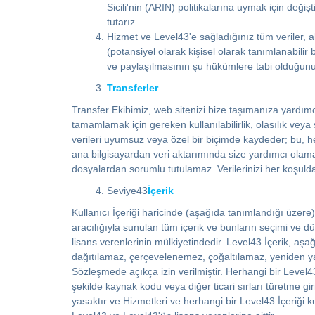
Sicili'nin (ARIN) politikalarına uymak için deği
tutarız.
Hizmet ve Level43'e sağladığınız tüm veriler, ak
(potansiyel olarak kişisel olarak tanımlanabilir 
ve paylaşılmasının şu hükümlere tabi olduğunu
Transferler
Transfer Ekibimiz, web sitenizi bize taşımanıza yardımcı
tamamlamak için gereken kullanılabilirlik, olasılık veya s
verileri uyumsuz veya özel bir biçimde kaydeder; bu, h
ana bilgisayardan veri aktarımında size yardımcı olam
dosyalardan sorumlu tutulamaz. Verilerinizi her koşul
Seviye43
İçerik
Kullanıcı İçeriği haricinde (aşağıda tanımlandığı üzere),
aracılığıyla sunulan tüm içerik ve bunların seçimi ve 
lisans verenlerinin mülkiyetindedir. Level43 İçerik, a
dağıtılamaz, çerçevelenemez, çoğaltılamaz, yeniden y
Sözleşmede açıkça izin verilmiştir. Herhangi bir Leve
şekilde kaynak kodu veya diğer ticari sırları türetme gi
yasaktır ve Hizmetleri ve herhangi bir Level43 İçeriği