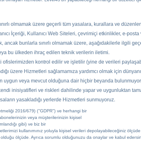
sınırlı olmamak üzere geçerli tüm yasalara, kurallara ve düzenl
ıcı İçeriği, Kullanıcı Web Siteleri, çevrimiçi etkinlikler, e-posta
k, ancak bunlarla sınırlı olmamak üzere, aşağıdakilerle ilgili ge
a bu ülkeden ihraç edilen teknik verilerin iletimi.
islerimizden kontrol edilir ve işletilir (yine de verileri paylaşabi
landığı üzere Hizmetleri sağlamamıza yardımcı olmak için dünyanın
çin uygun veya mevcut olduğuna dair hiçbir beyanda bulunmuyor
endi inisiyatifleri ve riskleri dahilinde yapar ve uygunluktan 
saların yasakladığı yerlerde Hizmetleri sunmuyoruz.
tmeliği 2016/679) ("GDPR") ve herhangi bir
bonelerinizin veya müşterilerinizin kişisel
landığı gibi) ve biz bir
lerimizi kullanımınız yoluyla kişisel verileri depolayabileceğiniz ölçüde
abi olduğu ölçüde. Ayrıca sorumlu olduğunuzu da onaylar ve kabul edersin