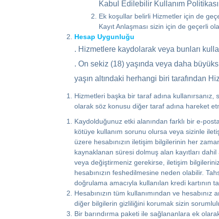
Kabul Edilebilir Kullanım Politikası
Ek koşullar belirli Hizmetler için de geç
Kayıt Anlaşması sizin için de geçerli ol
Hesap Uygunluğu
. Hizmetlere kaydolarak veya bunları kulla
. On sekiz (18) yaşında veya daha büyüksü
yaşın altındaki herhangi biri tarafından Hi
Hizmetleri başka bir taraf adına kullanırsanız, 
olarak söz konusu diğer taraf adına hareket et
Kaydolduğunuz etki alanından farklı bir e-post
kötüye kullanım sorunu olursa veya sizinle ilet
üzere hesabınızın iletişim bilgilerinin her zama
kaynaklanan süresi dolmuş alan kayıtları dahil 
veya değiştirmeniz gerekirse, iletişim bilgilerin
hesabınızın feshedilmesine neden olabilir. Tah
doğrulama amacıyla kullanılan kredi kartının ta
Hesabınızın tüm kullanımından ve hesabınız ara
diğer bilgilerin gizliliğini korumak sizin soruml
Bir barındırma paketi ile sağlananlara ek olara