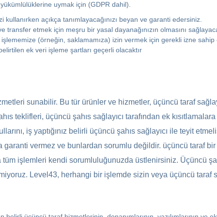
m yükümlülüklerine uymak için (GDPR dahil).
zi kullanırken açıkça tanımlayacağınızı beyan ve garanti edersiniz.
ı ve transfer etmek için meşru bir yasal dayanağınızın olmasını sağlayaca
a ve işlememize (örneğin, saklamamıza) izin vermek için gerekli izne sahi
lirtilen ek veri işleme şartları geçerli olacaktır
zmetleri sunabilir. Bu tür ürünler ve hizmetler, üçüncü taraf sağla
ıs teklifleri, üçüncü şahıs sağlayıcı tarafından ek kısıtlamalara v
rını, iş yaptığınız belirli üçüncü şahıs sağlayıcı ile teyit etmelis
eya garanti vermez ve bunlardan sorumlu değildir. üçüncü taraf bi
 tüm işlemleri kendi sorumluluğunuzda üstlenirsiniz. Üçüncü şahıs
miyoruz. Level43, herhangi bir işlemde sizin veya üçüncü taraf sağ
an belirli üçüncü taraf hizmetlerinin, donanımlarının, yazılımlarının ve e