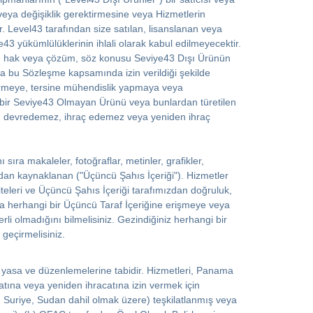
 veya değişiklik gerektirmesine veya Hizmetlerin
. Level43 tarafından size satılan, lisanslanan veya
3 yükümlülüklerinin ihlali olarak kabul edilmeyecektir.
türlü hak veya çözüm, söz konusu Seviye43 Dışı Ürünün
zca bu Sözleşme kapsamında izin verildiği şekilde
tirmeye, tersine mühendislik yapmaya veya
i bir Seviye43 Olmayan Ürünü veya bunlardan türetilen
az, devredemez, ihraç edemez veya yeniden ihraç
sıra makaleler, fotoğraflar, metinler, grafikler,
lardan kaynaklanan ("Üçüncü Şahıs İçeriği"). Hizmetler
teleri ve Üçüncü Şahıs İçeriği tarafımızdan doğruluk,
ya herhangi bir Üçüncü Taraf İçeriğine erişmeye veya
i olmadığını bilmelisiniz. Gezindiğiniz herhangi bir
 geçirmelisiniz.
yasa ve düzenlemelerine tabidir. Hizmetleri, Panama
atına veya yeniden ihracatına izin vermek için
, Suriye, Sudan dahil olmak üzere) teşkilatlanmış veya