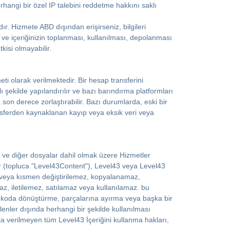
erhangi bir özel IP talebini reddetme hakkını saklı
ır. Hizmete ABD dışından erişirseniz, bilgileri
zin ve içeriğinizin toplanması, kullanılması, depolanması
isi olmayabilir.
ti olarak verilmektedir. Bir hesap transferini
lı şekilde yapılandırılır ve bazı barındırma platformları
on derece zorlaştırabilir. Bazı durumlarda, eski bir
nsferden kaynaklanan kayıp veya eksik veri veya
 ses ve diğer dosyalar dahil olmak üzere Hizmetler
er (topluca "Level43Content"), Level43 veya Level43
n veya kısmen değiştirilemez, kopyalanamaz,
, iletilemez, satılamaz veya kullanılamaz. bu
ak koda dönüştürme, parçalarına ayırma veya başka bir
lenler dışında herhangi bir şekilde kullanılması
ça verilmeyen tüm Level43 İçeriğini kullanma hakları,