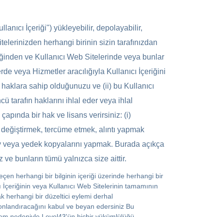
llanıcı İçeriği") yükleyebilir, depolayabilir,
sitelerinizden herhangi birinin sizin tarafınızdan
çeriğinden ve Kullanıcı Web Sitelerinde veya bunlar
de veya Hizmetler aracılığıyla Kullanıcı İçeriğini
 haklara sahip olduğunuzu ve (ii) bu Kullanıcı
 tarafın haklarını ihlal eder veya ihlal
pında bir hak ve lisans verirsiniz: (i)
i değiştirmek, tercüme etmek, alıntı yapmak
şiv veya yedek kopyalarını yapmak. Burada açıkça
 ve bunların tümü yalnızca size aittir.
çen herhangi bir bilginin içeriği üzerinde herhangi bir
ı İçeriğinin veya Kullanıcı Web Sitelerinin tamamının
k herhangi bir düzeltici eylemi derhal
sonlandıracağını kabul ve beyan edersiniz Bu
şlem nedeniyle Level43'ün hiçbir yükümlülüğü