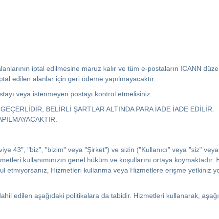
alanlarının iptal edilmesine maruz kalır ve tüm e-postaların ICANN düz
ptal edilen alanlar için geri ödeme yapılmayacaktır.
ayı veya istenmeyen postayı kontrol etmelisiniz.
EÇERLİDİR, BELİRLİ ŞARTLAR ALTINDA PARA İADE İADE EDİLİR.
YAPILMAYACAKTIR.
e 43", "biz", "bizim" veya "Şirket") ve sizin ("Kullanıcı" veya "siz" ve
izmetleri kullanımınızın genel hüküm ve koşullarını ortaya koymaktadır.
l etmiyorsanız, Hizmetleri kullanma veya Hizmetlere erişme yetkiniz yo
ahil edilen aşağıdaki politikalara da tabidir. Hizmetleri kullanarak, aşağı