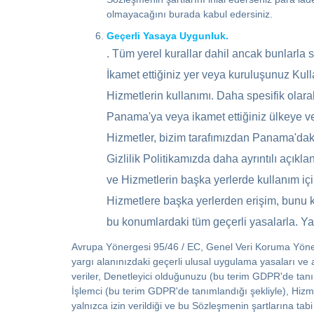
olmayacağını burada kabul edersiniz.
Geçerli Yasaya Uygunluk.
. Tüm yerel kurallar dahil ancak bunlarla 
İkamet ettiğiniz yer veya kuruluşunuz Kullan
Hizmetlerin kullanımı. Daha spesifik olara
Panama'ya veya ikamet ettiğiniz ülkeye vey
Hizmetler, bizim tarafımızdan Panama'daki of
Gizlilik Politikamızda daha ayrıntılı açık
ve Hizmetlerin başka yerlerde kullanım i
Hizmetlere başka yerlerden erişim, bunu k
bu konumlardaki tüm geçerli yasalarla. Ya
Avrupa Yönergesi 95/46 / EC, Genel Veri Koruma Yöne
yargı alanınızdaki geçerli ulusal uygulama yasaları ve a
veriler, Denetleyici olduğunuzu (bu terim GDPR'de tanım
İşlemci (bu terim GDPR'de tanımlandığı şekliyle), Hizmet
yalnızca izin verildiği ve bu Sözleşmenin şartlarına t