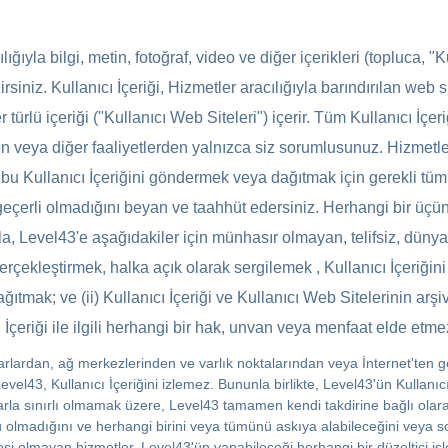
ıyla bilgi, metin, fotoğraf, video ve diğer içerikleri (topluca, "Ku
irsiniz. Kullanıcı İçeriği, Hizmetler aracılığıyla barındırılan web 
r türlü içeriği ("Kullanıcı Web Siteleri") içerir. Tüm Kullanıcı İ
en veya diğer faaliyetlerden yalnızca siz sorumlusunuz. Hizmetler
 bu Kullanıcı İçeriğini göndermek veya dağıtmak için gerekli tüm
çerli olmadığını beyan ve taahhüt edersiniz. Herhangi bir üçüncü
Level43'e aşağıdakiler için münhasır olmayan, telifsiz, dünya ça
rçekleştirmek, halka açık olarak sergilemek , Kullanıcı İçeriğin
tmak; ve (ii) Kullanıcı İçeriği ve Kullanıcı Web Sitelerinin ar
 İçeriği ile ilgili herhangi bir hak, unvan veya menfaat elde etmez
yarlardan, ağ merkezlerinden ve varlık noktalarından veya İnternet'ten ge
el43, Kullanıcı İçeriğini izlemez. Bununla birlikte, Level43'ün Kullanıc
arla sınırlı olmamak üzere, Level43 tamamen kendi takdirine bağlı olara
 olmadığını ve herhangi birini veya tümünü askıya alabileceğini veya 
desi olmayan hizmetler. Level43'ün yapabileceği herhangi bir düzeltici i