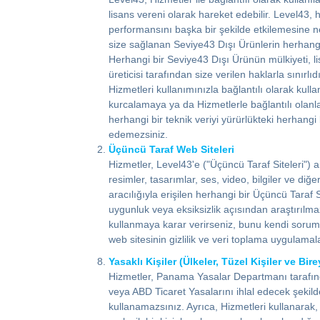
lisans vereni olarak hareket edebilir. Level43,
performansını başka bir şekilde etkilemesine n
size sağlanan Seviye43 Dışı Ürünlerin herhangi 
Herhangi bir Seviye43 Dışı Ürünün mülkiyeti, l
üreticisi tarafından size verilen haklarla sını
Hizmetleri kullanımınızla bağlantılı olarak k
kurcalamaya ya da Hizmetlerle bağlantılı olan
herhangi bir teknik veriyi yürürlükteki herhan
edemezsiniz.
Üçüncü Taraf Web Siteleri
Hizmetler, Level43'e ("Üçüncü Taraf Siteleri") a
resimler, tasarımlar, ses, video, bilgiler ve di
aracılığıyla erişilen herhangi bir Üçüncü Taraf
uygunluk veya eksiksizlik açısından araştırılm
kullanmaya karar verirseniz, bunu kendi sorumlu
web sitesinin gizlilik ve veri toplama uygulamal
Yasaklı Kişiler (Ülkeler, Tüzel Kişiler ve Bire
Hizmetler, Panama Yasalar Departmanı tarafınd
veya ABD Ticaret Yasalarını ihlal edecek şekild
kullanamazsınız. Ayrıca, Hizmetleri kullanarak,