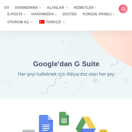
İçeriğe
EV
BARINDIRMA
ALANLAR
HIZMETLER
geç
E-POSTA
HAKKIMIZDA
DESTEK
KONSOL PANELI
OTURUM AÇ
TÜRKÇE
Google'dan G Suite
Her şeyi halletmek için ihtiyacınız olan her şey