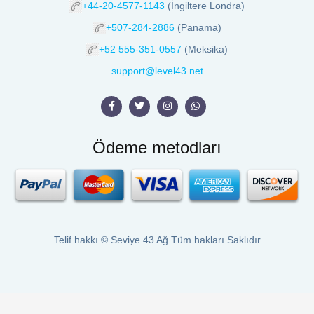
+44-20-4577-1143
(İngiltere Londra)
+507-284-2886
(Panama)
+52 555-351-0557
(Meksika)
support@level43.net
Ödeme metodları
Telif hakkı ©
Seviye 43 Ağ
Tüm hakları Saklıdır