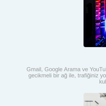
Gmail, Google Arama ve YouTube
gecikmeli bir ağ ile, trafiğini
ku