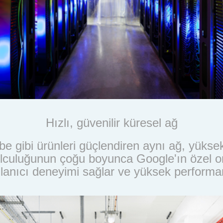
Hızlı, güvenilir küresel ağ
 gibi ürünleri güçlendiren aynı ağ, yüksek
z yolculuğunun çoğu boyunca Google'ın özel
llanıcı deneyimi sağlar ve yüksek performa