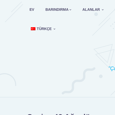
İçeriğe
geç
EV
BARINDIRMA
ALANLAR
TÜRKÇE
"Ça