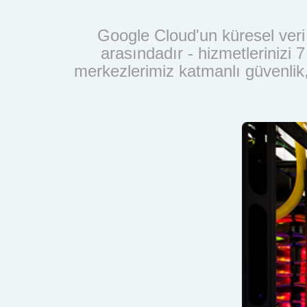
Google Cloud'un küresel veri 
arasındadır - hizmetlerinizi 
merkezlerimiz katmanlı güvenlik, y