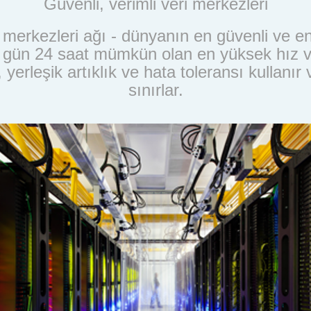
Güvenli, verimli veri merkezleri
merkezleri ağı - dünyanın en güvenli ve ener
7 gün 24 saat mümkün olan en yüksek hız ve g
erleşik artıklık ve hata toleransı kullanır v
sınırlar.