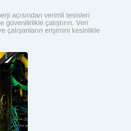
ji açısından verimli tesisleri
üvenilirlikle çalıştırın. Veri
e çalışanların erişimini kesinlikle