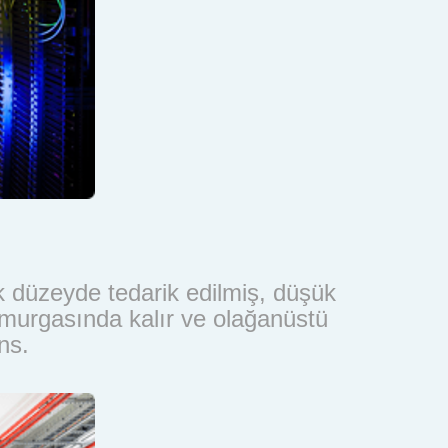
 düzeyde tedarik edilmiş, düşük
 omurgasında kalır ve olağanüstü
ns.