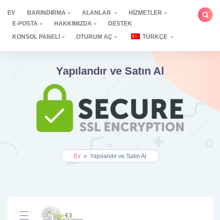
İçeriğe
EV
BARINDIRMA
ALANLAR
HIZMETLER
geç
E-POSTA
HAKKIMIZDA
DESTEK
KONSOL PANELI
OTURUM AÇ
TÜRKÇE
Yapılandır ve Satın Al
Ev
»
Yapılandır ve Satın Al