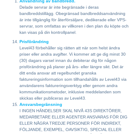
Användning av bandbredd.
Delade servrar är inte begränsade i deras
bandbreddstillägg. Obegränsad bandbreddsanvändning
är inte tillgänglig för återförsäljare, dedikerade eller VPS-
servrar, som omfattas av villkoren i den plan du köpte och
kan visas på din kontrollpanel.
Prisförändring
Level43 förbehåller sig rätten att när som helst ändra
priser eller andra avgifter. Vi kommer att ge dig minst 30
(30) dagars varsel innan du debiterar dig för någon
prisförändring på planer på års- eller längre sikt. Det är
ditt enda ansvar att regelbundet granska
faktureringsinformation som tillhandahålls av Level43 via
användarens faktureringsverktyg eller genom andra
kommunikationsmetoder, inklusive meddelanden som
skickas eller publiceras av Level43.
Ansvarsbegränsning
I INGEN HÄNDELSER SKAL NIVÅ 43S DIREKTÖRER,
MEDARBETARE ELLER AGENTER ANSVARAS FÖR DIG
ELLER NÅGRA TREDJE PERSONER FÖR INDIREKT,
FÖLJANDE, EXEMPEL, OAVSIKTIG, SPECIAL ELLER