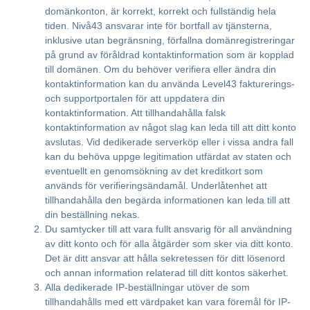
domänkonton, är korrekt, korrekt och fullständig hela
tiden. Nivå43 ansvarar inte för bortfall av tjänsterna,
inklusive utan begränsning, förfallna domänregistreringar
på grund av föråldrad kontaktinformation som är kopplad
till domänen. Om du behöver verifiera eller ändra din
kontaktinformation kan du använda Level43 fakturerings-
och supportportalen för att uppdatera din
kontaktinformation. Att tillhandahålla falsk
kontaktinformation av något slag kan leda till att ditt konto
avslutas. Vid dedikerade serverköp eller i vissa andra fall
kan du behöva uppge legitimation utfärdat av staten och
eventuellt en genomsökning av det kreditkort som
används för verifieringsändamål. Underlåtenhet att
tillhandahålla den begärda informationen kan leda till att
din beställning nekas.
Du samtycker till att vara fullt ansvarig för all användning
av ditt konto och för alla åtgärder som sker via ditt konto.
Det är ditt ansvar att hålla sekretessen för ditt lösenord
och annan information relaterad till ditt kontos säkerhet.
Alla dedikerade IP-beställningar utöver de som
tillhandahålls med ett värdpaket kan vara föremål för IP-