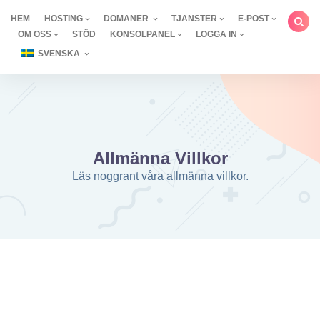
Hoppa
HEM
HOSTING
DOMÄNER
TJÄNSTER
E-POST
till
OM OSS
STÖD
KONSOLPANEL
LOGGA IN
innehåll
SVENSKA
Allmänna Villkor
Läs noggrant våra allmänna villkor.