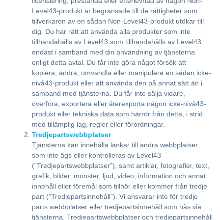
licensiering, prestanda eller efterlevnad av någon Non-
Level43-produkt är begränsade till de rättigheter som
tillverkaren av en sådan Non-Level43-produkt utökar till
dig. Du har rätt att använda alla produkter som inte
tillhandahålls av Level43 som tillhandahålls av Level43
endast i samband med din användning av tjänsterna
enligt detta avtal. Du får inte göra något försök att
kopiera, ändra, omvandla eller manipulera en sådan icke-
nivå43-produkt eller att använda den på annat sätt än i
samband med tjänsterna. Du får inte sälja vidare,
överföra, exportera eller återexporta någon icke-nivå43-
produkt eller tekniska data som härrör från detta, i strid
med tillämplig lag, regler eller förordningar.
Tredjepartswebbplatser
Tjänsterna kan innehålla länkar till andra webbplatser
som inte ägs eller kontrolleras av Level43
(”Tredjepartswebbplatser”), samt artiklar, fotografier, text,
grafik, bilder, mönster, ljud, video, information och annat
innehåll eller föremål som tillhör eller kommer från tredje
part (“Tredjepartsinnehåll”). Vi ansvarar inte för tredje
parts webbplatser eller tredjepartsinnehåll som nås via
tjänsterna. Tredjepartswebbplatser och tredjepartsinnehåll