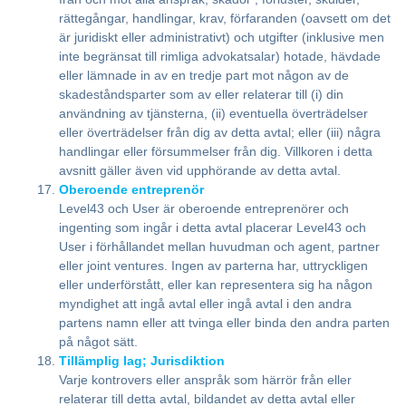
rättegångar, handlingar, krav, förfaranden (oavsett om det
är juridiskt eller administrativt) och utgifter (inklusive men
inte begränsat till rimliga advokatsalar) hotade, hävdade
eller lämnade in av en tredje part mot någon av de
skadeståndsparter som av eller relaterar till (i) din
användning av tjänsterna, (ii) eventuella överträdelser
eller överträdelser från dig av detta avtal; eller (iii) några
handlingar eller försummelser från dig. Villkoren i detta
avsnitt gäller även vid upphörande av detta avtal.
Oberoende entreprenör
Level43 och User är oberoende entreprenörer och
ingenting som ingår i detta avtal placerar Level43 och
User i förhållandet mellan huvudman och agent, partner
eller joint ventures. Ingen av parterna har, uttryckligen
eller underförstått, eller kan representera sig ha någon
myndighet att ingå avtal eller ingå avtal i den andra
partens namn eller att tvinga eller binda den andra parten
på något sätt.
Tillämplig lag; Jurisdiktion
Varje kontrovers eller anspråk som härrör från eller
relaterar till detta avtal, bildandet av detta avtal eller