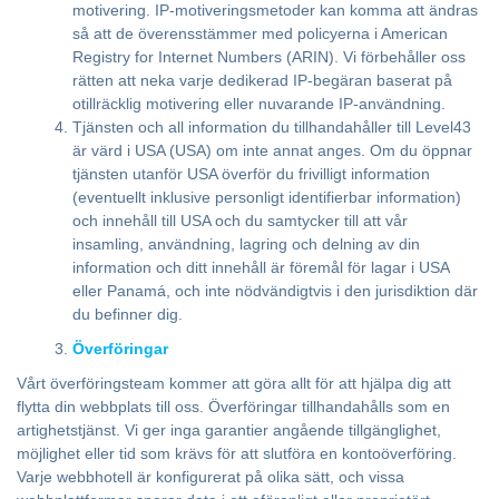
motivering. IP-motiveringsmetoder kan komma att ändras
så att de överensstämmer med policyerna i American
Registry for Internet Numbers (ARIN). Vi förbehåller oss
rätten att neka varje dedikerad IP-begäran baserat på
otillräcklig motivering eller nuvarande IP-användning.
Tjänsten och all information du tillhandahåller till Level43
är värd i USA (USA) om inte annat anges. Om du öppnar
tjänsten utanför USA överför du frivilligt information
(eventuellt inklusive personligt identifierbar information)
och innehåll till USA och du samtycker till att vår
insamling, användning, lagring och delning av din
information och ditt innehåll är föremål för lagar i USA
eller Panamá, och inte nödvändigtvis i den jurisdiktion där
du befinner dig.
Överföringar
Vårt överföringsteam kommer att göra allt för att hjälpa dig att
flytta din webbplats till oss. Överföringar tillhandahålls som en
artighetstjänst. Vi ger inga garantier angående tillgänglighet,
möjlighet eller tid som krävs för att slutföra en kontoöverföring.
Varje webbhotell är konfigurerat på olika sätt, och vissa