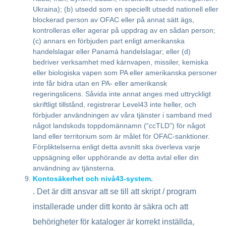
Ukraina); (b) utsedd som en speciellt utsedd nationell eller
blockerad person av OFAC eller på annat sätt ägs,
kontrolleras eller agerar på uppdrag av en sådan person;
(c) annars en förbjuden part enligt amerikanska
handelslagar eller Panamá handelslagar; eller (d)
bedriver verksamhet med kärnvapen, missiler, kemiska
eller biologiska vapen som PA eller amerikanska personer
inte får bidra utan en PA- eller amerikansk
regeringslicens. Såvida inte annat anges med uttryckligt
skriftligt tillstånd, registrerar Level43 inte heller, och
förbjuder användningen av våra tjänster i samband med
något landskods toppdomännamn (“ccTLD”) för något
land eller territorium som är målet för OFAC-sanktioner.
Förpliktelserna enligt detta avsnitt ska överleva varje
uppsägning eller upphörande av detta avtal eller din
användning av tjänsterna.
Kontosäkerhet och nivå43-system.
. Det är ditt ansvar att se till att skript / program
installerade under ditt konto är säkra och att
behörigheter för kataloger är korrekt inställda,