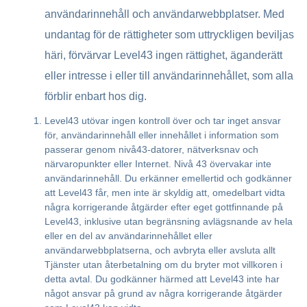
användarinnehåll och användarwebbplatser. Med
undantag för de rättigheter som uttryckligen beviljas
häri, förvärvar Level43 ingen rättighet, äganderätt
eller intresse i eller till användarinnehållet, som alla
förblir enbart hos dig.
Level43 utövar ingen kontroll över och tar inget ansvar
för, användarinnehåll eller innehållet i information som
passerar genom nivå43-datorer, nätverksnav och
närvaropunkter eller Internet. Nivå 43 övervakar inte
användarinnehåll. Du erkänner emellertid och godkänner
att Level43 får, men inte är skyldig att, omedelbart vidta
några korrigerande åtgärder efter eget gottfinnande på
Level43, inklusive utan begränsning avlägsnande av hela
eller en del av användarinnehållet eller
användarwebbplatserna, och avbryta eller avsluta allt
Tjänster utan återbetalning om du bryter mot villkoren i
detta avtal. Du godkänner härmed att Level43 inte har
något ansvar på grund av några korrigerande åtgärder