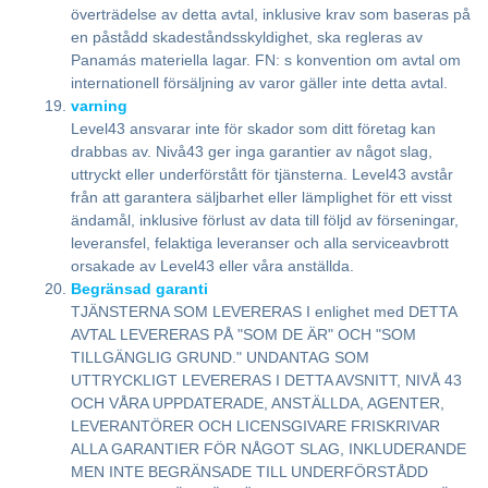
överträdelse av detta avtal, inklusive krav som baseras på
en påstådd skadeståndsskyldighet, ska regleras av
Panamás materiella lagar. FN: s konvention om avtal om
internationell försäljning av varor gäller inte detta avtal.
varning
Level43 ansvarar inte för skador som ditt företag kan
drabbas av. Nivå43 ger inga garantier av något slag,
uttryckt eller underförstått för tjänsterna. Level43 avstår
från att garantera säljbarhet eller lämplighet för ett visst
ändamål, inklusive förlust av data till följd av förseningar,
leveransfel, felaktiga leveranser och alla serviceavbrott
orsakade av Level43 eller våra anställda.
Begränsad garanti
TJÄNSTERNA SOM LEVERERAS I enlighet med DETTA
AVTAL LEVERERAS PÅ "SOM DE ÄR" OCH "SOM
TILLGÄNGLIG GRUND." UNDANTAG SOM
UTTRYCKLIGT LEVERERAS I DETTA AVSNITT, NIVÅ 43
OCH VÅRA UPPDATERADE, ANSTÄLLDA, AGENTER,
LEVERANTÖRER OCH LICENSGIVARE FRISKRIVAR
ALLA GARANTIER FÖR NÅGOT SLAG, INKLUDERANDE
MEN INTE BEGRÄNSADE TILL UNDERFÖRSTÅDD