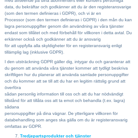
med avseende på dina abonnenters eller kunders personliga
data, du bekräftar och godkänner att du är den registeransvarige
(som den termen definieras i GDPR), och vi är en
Processor (som den termen definieras i GDPR) i den mån du kan
lagra personuppgifter genom din användning av våra tjänster
endast som tillåtet och med förbehåll för villkoren i detta avtal. Du
erkänner också och godkänner att du är ansvarig
för att uppfylla alla skyldigheter för en registeransvarig enligt
tillämplig lag (inklusive GDPR).
I den utsträckning GDPR gäller dig, intygar du och garanterar att
du genom att använda våra tjänster kommer att tydligt beskriva
skriftligen hur du planerar att använda samlade personuppgifter
och du kommer att se till att du har en legitim rättslig grund att
överföra
sådan personlig information till oss och att du har nödvändigt
tillstånd för att tillåta oss att ta emot och behandla (t.ex. lagra)
sådana
personuppgifter på dina vägnar. De ytterligare villkoren för
databehandling som anges ska gälla om du är registeransvarig
omfattas av GDPR.
Tredjepartsprodukter och tjänster