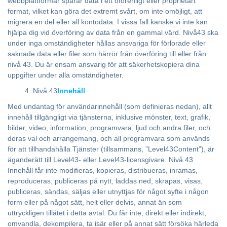
webbplattformar sparar data i ett oförenligt eller proprietärt
format, vilket kan göra det extremt svårt, om inte omöjligt, att
migrera en del eller all kontodata. I vissa fall kanske vi inte kan
hjälpa dig vid överföring av data från en gammal värd. Nivå43 ska
under inga omständigheter hållas ansvariga för förlorade eller
saknade data eller filer som härrör från överföring till eller från
nivå 43. Du är ensam ansvarig för att säkerhetskopiera dina
uppgifter under alla omständigheter.
Nivå 43
Innehåll
Med undantag för användarinnehåll (som definieras nedan), allt
innehåll tillgängligt via tjänsterna, inklusive mönster, text, grafik,
bilder, video, information, programvara, ljud och andra filer, och
deras val och arrangemang, och all programvara som används
för att tillhandahålla Tjänster (tillsammans, ”Level43Content”), är
äganderätt till Level43- eller Level43-licensgivare. Nivå 43
Innehåll får inte modifieras, kopieras, distribueras, inramas,
reproduceras, publiceras på nytt, laddas ned, skrapas, visas,
publiceras, sändas, säljas eller utnyttjas för något syfte i någon
form eller på något sätt, helt eller delvis, annat än som
uttryckligen tillåtet i detta avtal. Du får inte, direkt eller indirekt,
omvandla, dekompilera, ta isär eller på annat sätt försöka härleda