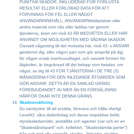
PUNITIVA SKADOR, INKLUDERAD FÖR FÖRLUSTA
RESULTAT ELLER FÖRLORAD DATA FÖR ATT
FÖRVINNAS FÖR FEL ELLER NÅGOT
ANVÄNDARINNEHÅLL, ANVÄNDARWebbplatser eller
andra material som nås eller laddas ner genom
tjänsterna, även om nivå 43 ÄR MEDVETEN ELLER HAR
ANVÄNDT OM MÖJLIGHETEN MED SÅDANA SKADOR.
Oavsett någonting till det motsatta här, nivå 43: s ANSVAR
gentemot dig, eller någon part som gör anspråk på dig,
för någon orsak överhuvudtaget, och oavsett formen för
åtgärden, är begränsad till det belopp som betalas, om
något, av dig till 43 FÖR TJÄNSTERNA I DE TRE (3)
MÅNADERNA FÖR DEN INLEDANDE ÅTGÄRDEN SOM
GÖR ANSVAR. DETTA ÄR EN SAMLAD GRÄNS.
FÖREBJUDANDET AV MER ÄN EN FÖRSÄLJNING
HÄRFÖR ÖKAR INTE DENNA GRÄNS.
Skadeersättning
Du samtycker till att ersätta, försvara och hålla ofarligt
Level43, våra dotterbolag och deras respektive befäl,
styrelseledamöter, anställda och agenter (var och en en
"Skadeståndsparti" och, kollektivt, "Skadestämda parter")
från och mot alla anspråk, skador , förluster, skulder,