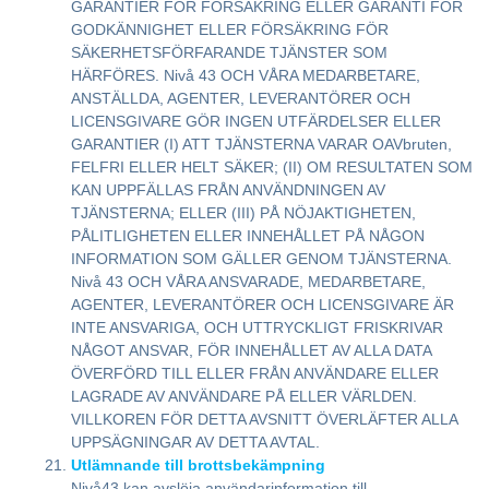
GARANTIER FÖR FÖRSÄKRING ELLER GARANTI FÖR
GODKÄNNIGHET ELLER FÖRSÄKRING FÖR
SÄKERHETSFÖRFARANDE TJÄNSTER SOM
HÄRFÖRES. Nivå 43 OCH VÅRA MEDARBETARE,
ANSTÄLLDA, AGENTER, LEVERANTÖRER OCH
LICENSGIVARE GÖR INGEN UTFÄRDELSER ELLER
GARANTIER (I) ATT TJÄNSTERNA VARAR OAVbruten,
FELFRI ELLER HELT SÄKER; (II) OM RESULTATEN SOM
KAN UPPFÄLLAS FRÅN ANVÄNDNINGEN AV
TJÄNSTERNA; ELLER (III) PÅ NÖJAKTIGHETEN,
PÅLITLIGHETEN ELLER INNEHÅLLET PÅ NÅGON
INFORMATION SOM GÄLLER GENOM TJÄNSTERNA.
Nivå 43 OCH VÅRA ANSVARADE, MEDARBETARE,
AGENTER, LEVERANTÖRER OCH LICENSGIVARE ÄR
INTE ANSVARIGA, OCH UTTRYCKLIGT FRISKRIVAR
NÅGOT ANSVAR, FÖR INNEHÅLLET AV ALLA DATA
ÖVERFÖRD TILL ELLER FRÅN ANVÄNDARE ELLER
LAGRADE AV ANVÄNDARE PÅ ELLER VÄRLDEN.
VILLKOREN FÖR DETTA AVSNITT ÖVERLÄFTER ALLA
UPPSÄGNINGAR AV DETTA AVTAL.
Utlämnande till brottsbekämpning
Nivå43 kan avslöja användarinformation till