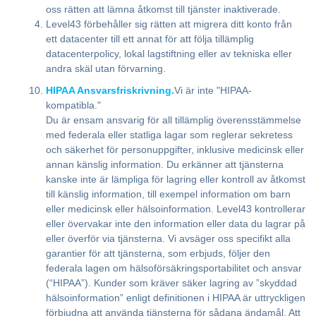
oss rätten att lämna åtkomst till tjänster inaktiverade.
Level43 förbehåller sig rätten att migrera ditt konto från
ett datacenter till ett annat för att följa tillämplig
datacenterpolicy, lokal lagstiftning eller av tekniska eller
andra skäl utan förvarning.
HIPAA Ansvarsfriskrivning.
Vi är inte "HIPAA-
kompatibla."
Du är ensam ansvarig för all tillämplig överensstämmelse
med federala eller statliga lagar som reglerar sekretess
och säkerhet för personuppgifter, inklusive medicinsk eller
annan känslig information. Du erkänner att tjänsterna
kanske inte är lämpliga för lagring eller kontroll av åtkomst
till känslig information, till exempel information om barn
eller medicinsk eller hälsoinformation. Level43 kontrollerar
eller övervakar inte den information eller data du lagrar på
eller överför via tjänsterna. Vi avsäger oss specifikt alla
garantier för att tjänsterna, som erbjuds, följer den
federala lagen om hälsoförsäkringsportabilitet och ansvar
(“HIPAA”). Kunder som kräver säker lagring av ”skyddad
hälsoinformation” enligt definitionen i HIPAA är uttryckligen
förbjudna att använda tjänsterna för sådana ändamål. Att