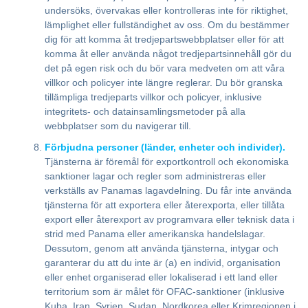
undersöks, övervakas eller kontrolleras inte för riktighet,
lämplighet eller fullständighet av oss. Om du bestämmer
dig för att komma åt tredjepartswebbplatser eller för att
komma åt eller använda något tredjepartsinnehåll gör du
det på egen risk och du bör vara medveten om att våra
villkor och policyer inte längre reglerar. Du bör granska
tillämpliga tredjeparts villkor och policyer, inklusive
integritets- och datainsamlingsmetoder på alla
webbplatser som du navigerar till.
Förbjudna personer (länder, enheter och individer).
Tjänsterna är föremål för exportkontroll och ekonomiska
sanktioner lagar och regler som administreras eller
verkställs av Panamas lagavdelning. Du får inte använda
tjänsterna för att exportera eller återexporta, eller tillåta
export eller återexport av programvara eller teknisk data i
strid med Panama eller amerikanska handelslagar.
Dessutom, genom att använda tjänsterna, intygar och
garanterar du att du inte är (a) en individ, organisation
eller enhet organiserad eller lokaliserad i ett land eller
territorium som är målet för OFAC-sanktioner (inklusive
Kuba, Iran, Syrien, Sudan, Nordkorea eller Krimregionen i