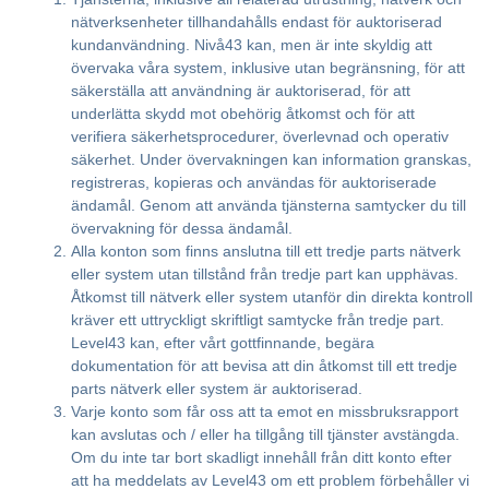
nätverksenheter tillhandahålls endast för auktoriserad
kundanvändning. Nivå43 kan, men är inte skyldig att
övervaka våra system, inklusive utan begränsning, för att
säkerställa att användning är auktoriserad, för att
underlätta skydd mot obehörig åtkomst och för att
verifiera säkerhetsprocedurer, överlevnad och operativ
säkerhet. Under övervakningen kan information granskas,
registreras, kopieras och användas för auktoriserade
ändamål. Genom att använda tjänsterna samtycker du till
övervakning för dessa ändamål.
Alla konton som finns anslutna till ett tredje parts nätverk
eller system utan tillstånd från tredje part kan upphävas.
Åtkomst till nätverk eller system utanför din direkta kontroll
kräver ett uttryckligt skriftligt samtycke från tredje part.
Level43 kan, efter vårt gottfinnande, begära
dokumentation för att bevisa att din åtkomst till ett tredje
parts nätverk eller system är auktoriserad.
Varje konto som får oss att ta emot en missbruksrapport
kan avslutas och / eller ha tillgång till tjänster avstängda.
Om du inte tar bort skadligt innehåll från ditt konto efter
att ha meddelats av Level43 om ett problem förbehåller vi