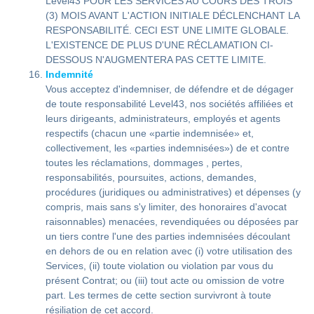
Level43 POUR LES SERVICES AU COURS DES TROIS
(3) MOIS AVANT L'ACTION INITIALE DÉCLENCHANT LA
RESPONSABILITÉ. CECI EST UNE LIMITE GLOBALE.
L'EXISTENCE DE PLUS D'UNE RÉCLAMATION CI-
DESSOUS N'AUGMENTERA PAS CETTE LIMITE.
Indemnité
Vous acceptez d'indemniser, de défendre et de dégager
de toute responsabilité Level43, nos sociétés affiliées et
leurs dirigeants, administrateurs, employés et agents
respectifs (chacun une «partie indemnisée» et,
collectivement, les «parties indemnisées») de et contre
toutes les réclamations, dommages , pertes,
responsabilités, poursuites, actions, demandes,
procédures (juridiques ou administratives) et dépenses (y
compris, mais sans s'y limiter, des honoraires d'avocat
raisonnables) menacées, revendiquées ou déposées par
un tiers contre l'une des parties indemnisées découlant
en dehors de ou en relation avec (i) votre utilisation des
Services, (ii) toute violation ou violation par vous du
présent Contrat; ou (iii) tout acte ou omission de votre
part. Les termes de cette section survivront à toute
résiliation de cet accord.