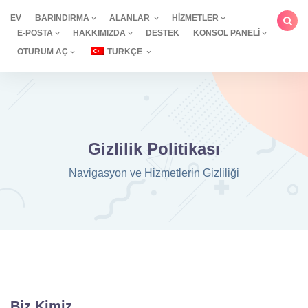
İçeriğe
EV
BARINDIRMA
ALANLAR
HIZMETLER
geç
E-POSTA
HAKKIMIZDA
DESTEK
KONSOL PANELI
OTURUM AÇ
TÜRKÇE
Gizlilik Politikası
Navigasyon ve Hizmetlerin Gizliliği
Biz Kimiz