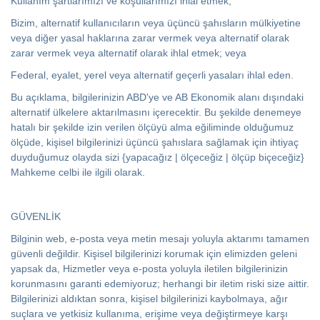
Kullanım şartlarımızı ve koşullarımızı ihlal etmek;
Bizim, alternatif kullanıcıların veya üçüncü şahısların mülkiyetine
veya diğer yasal haklarına zarar vermek veya alternatif olarak
zarar vermek veya alternatif olarak ihlal etmek; veya
Federal, eyalet, yerel veya alternatif geçerli yasaları ihlal eden.
Bu açıklama, bilgilerinizin ABD'ye ve AB Ekonomik alanı dışındaki
alternatif ülkelere aktarılmasını içerecektir. Bu şekilde denemeye
hatalı bir şekilde izin verilen ölçüyü alma eğiliminde olduğumuz
ölçüde, kişisel bilgilerinizi üçüncü şahıslara sağlamak için ihtiyaç
duyduğumuz olayda sizi {yapacağız | ölçeceğiz | ölçüp biçeceğiz}
Mahkeme celbi ile ilgili olarak.
GÜVENLİK
Bilginin web, e-posta veya metin mesajı yoluyla aktarımı tamamen
güvenli değildir. Kişisel bilgilerinizi korumak için elimizden geleni
yapsak da, Hizmetler veya e-posta yoluyla iletilen bilgilerinizin
korunmasını garanti edemiyoruz; herhangi bir iletim riski size aittir.
Bilgilerinizi aldıktan sonra, kişisel bilgilerinizi kaybolmaya, ağır
suçlara ve yetkisiz kullanıma, erişime veya değiştirmeye karşı