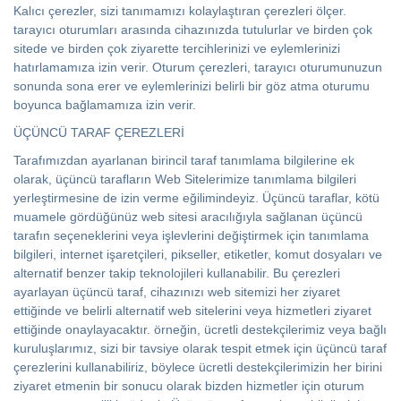
Kalıcı çerezler, sizi tanımamızı kolaylaştıran çerezleri ölçer.
tarayıcı oturumları arasında cihazınızda tutulurlar ve birden çok
sitede ve birden çok ziyarette tercihlerinizi ve eylemlerinizi
hatırlamamıza izin verir. Oturum çerezleri, tarayıcı oturumunuzun
sonunda sona erer ve eylemlerinizi belirli bir göz atma oturumu
boyunca bağlamamıza izin verir.
ÜÇÜNCÜ TARAF ÇEREZLERİ
Tarafımızdan ayarlanan birincil taraf tanımlama bilgilerine ek
olarak, üçüncü tarafların Web Sitelerimize tanımlama bilgileri
yerleştirmesine de izin verme eğilimindeyiz. Üçüncü taraflar, kötü
muamele gördüğünüz web sitesi aracılığıyla sağlanan üçüncü
tarafın seçeneklerini veya işlevlerini değiştirmek için tanımlama
bilgileri, internet işaretçileri, pikseller, etiketler, komut dosyaları ve
alternatif benzer takip teknolojileri kullanabilir. Bu çerezleri
ayarlayan üçüncü taraf, cihazınızı web sitemizi her ziyaret
ettiğinde ve belirli alternatif web sitelerini veya hizmetleri ziyaret
ettiğinde onaylayacaktır. örneğin, ücretli destekçilerimiz veya bağlı
kuruluşlarımız, sizi bir tavsiye olarak tespit etmek için üçüncü taraf
çerezlerini kullanabiliriz, böylece ücretli destekçilerimizin her birini
ziyaret etmenin bir sonucu olarak bizden hizmetler için oturum