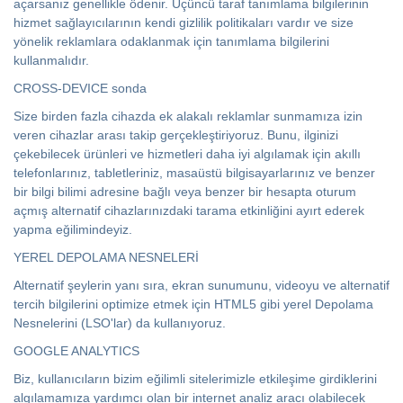
açarsanız genellikle ödenir. Üçüncü taraf tanımlama bilgilerinin
hizmet sağlayıcılarının kendi gizlilik politikaları vardır ve size
yönelik reklamlara odaklanmak için tanımlama bilgilerini
kullanmalıdır.
CROSS-DEVICE sonda
Size birden fazla cihazda ek alakalı reklamlar sunmamıza izin
veren cihazlar arası takip gerçekleştiriyoruz. Bunu, ilginizi
çekebilecek ürünleri ve hizmetleri daha iyi algılamak için akıllı
telefonlarınız, tabletleriniz, masaüstü bilgisayarlarınız ve benzer
bir bilgi bilimi adresine bağlı veya benzer bir hesapta oturum
açmış alternatif cihazlarınızdaki tarama etkinliğini ayırt ederek
yapma eğilimindeyiz.
YEREL DEPOLAMA NESNELERİ
Alternatif şeylerin yanı sıra, ekran sunumunu, videoyu ve alternatif
tercih bilgilerini optimize etmek için HTML5 gibi yerel Depolama
Nesnelerini (LSO'lar) da kullanıyoruz.
GOOGLE ANALYTICS
Biz, kullanıcıların bizim eğilimli sitelerimizle etkileşime girdiklerini
algılamamıza yardımcı olan bir internet analiz aracı olabilecek