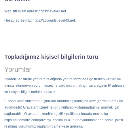
Web sitemizin adresi: https://level43.net.
Hesap adresimiz: https://accounts.level43.net.
Topladığımız kişisel bilgilerin türü
Yorumlar
Ziyaretçiler sitede yorum bıraktığında yorum formunda gösterilen verileri ve
ayrıca istenmeyen yorum tespitine yardımcı olmak için ziyaretçinin IP adresini
ve tarayıcı bilgisi metnini toplarız.
E-posta adresinizden oluşturulan anonimleştirilmiş bir dize (karma olarak da
adlandırılır) Gravatar hizmetine, onu kullanıp kullanmadığınızı görmek için
sağlanabilir. Gravatar hizmetinin gizlilik politikası burada mevcuttur:
https://automattic.com/privacy/. Yorumunuzun onaylanmasından sonra, profil
resminiz yorumunuz bağlamında herkese görünür.