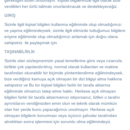
gerektiğini lütfen unutmayın. Kişisel bilgilerinizle ilgili olarak bize
verdikleri her türlü talimatı onurlandıracak ve destekleyeceğiz.
GİRİŞ
Sizinle ilgili kişisel bilgileri kullanma eğiliminde olup olmadığımızı
ve yapma eğilimindeysek, sizinle ilgili elimizde tuttuğumuz bilgilere
erişme eğiliminde olup olmadığımızı anlamak için doğru olana
sahipsiniz. ile paylaşmak için.
TAŞINABİLİRLİK
Sizinle olan sözleşmemizin yasal temellerine göre veya rızanızla
birlikte çok yapılandırılmış, normal olarak kullanılan ve makine
tarafından okunabilir bir biçimde yöntemlendirme eğilimindeysek,
bize verdiğiniz kamuya açık olmayan bir dizi bilgiyi alma hakkına
sahipsiniz ve Bu tür kişisel bilgileri farklı bir tarafa aktarma
eğiliminde olmamızı talep etme hakkı. Herkese açık olmayan
bilgileri farklı bir tarafa aktarmamızı istiyorsanız, lütfen o tarafın
ayrıntılarını verdiğinizden emin olun ve teknik olarak mümkün
olan her yerde bunu yapacağımızı unutmayın. Herkese açık
olmayan bilgilerin korunması veya üçüncü şahıslar tarafından
alındıktan sonra işlenmesi için sorumlu olma eğilimindeyiz.