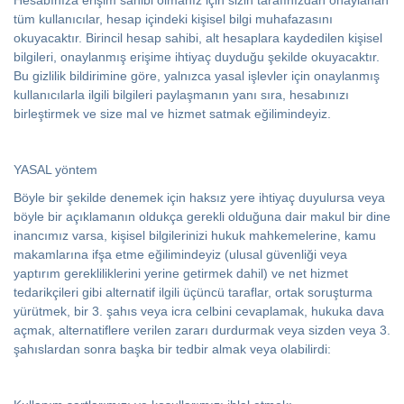
Hesabınıza erişim sahibi olmanız için sizin tarafınızdan onaylanan
tüm kullanıcılar, hesap içindeki kişisel bilgi muhafazasını
okuyacaktır. Birincil hesap sahibi, alt hesaplara kaydedilen kişisel
bilgileri, onaylanmış erişime ihtiyaç duyduğu şekilde okuyacaktır.
Bu gizlilik bildirimine göre, yalnızca yasal işlevler için onaylanmış
kullanıcılarla ilgili bilgileri paylaşmanın yanı sıra, hesabınızı
birleştirmek ve size mal ve hizmet satmak eğilimindeyiz.
YASAL yöntem
Böyle bir şekilde denemek için haksız yere ihtiyaç duyulursa veya
böyle bir açıklamanın oldukça gerekli olduğuna dair makul bir dine
inancımız varsa, kişisel bilgilerinizi hukuk mahkemelerine, kamu
makamlarına ifşa etme eğilimindeyiz (ulusal güvenliği veya
yaptırım gerekliliklerini yerine getirmek dahil) ve net hizmet
tedarikçileri gibi alternatif ilgili üçüncü taraflar, ortak soruşturma
yürütmek, bir 3. şahıs veya icra celbini cevaplamak, hukuka dava
açmak, alternatiflere verilen zararı durdurmak veya sizden veya 3.
şahıslardan sonra başka bir tedbir almak veya olabilirdi: