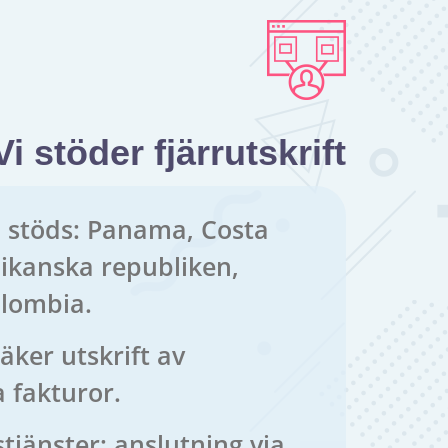
Vi stöder fjärrutskrift
 stöds: Panama, Costa
ikanska republiken,
olombia.
äker utskrift av
a fakturor.
tjänster: anslutning via