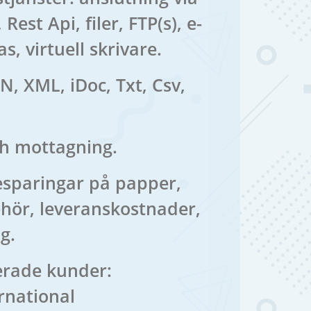
Rest Api, filer, FTP(s), e-
s, virtuell skrivare.
N, XML, iDoc, Txt, Csv,
h mottagning.
esparingar på papper,
behör, leveranskostnader,
g.
rade kunder:
rnational