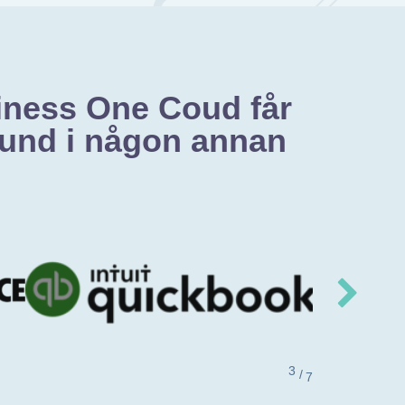
iness One Coud får
 kund i någon annan
/