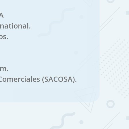
A
national.
os.
am.
Comerciales (SACOSA).