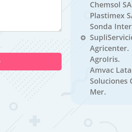
Chemsol SA
Plastimex S
Sonda Inter
SupliServici
Agricenter.
AgroIris.
Amvac Lat
Soluciones 
Mer.