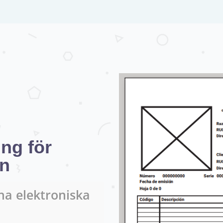
ing för
en
na elektroniska