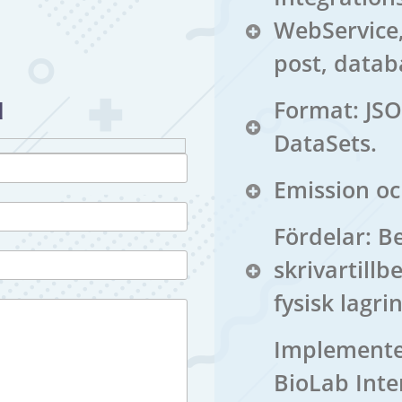
WebService, 
post, databa
u
Format: JSO
DataSets.
Emission oc
Fördelar: B
skrivartill
fysisk lagrin
Implemente
BioLab Inte