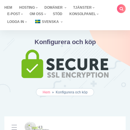
Hoppa
HEM
HOSTING
DOMÄNER
TJÄNSTER
till
E-POST
OM OSS
STÖD
KONSOLPANEL
innehåll
LOGGA IN
SVENSKA
Konfigurera och köp
Hem
»
Konfigurera och köp