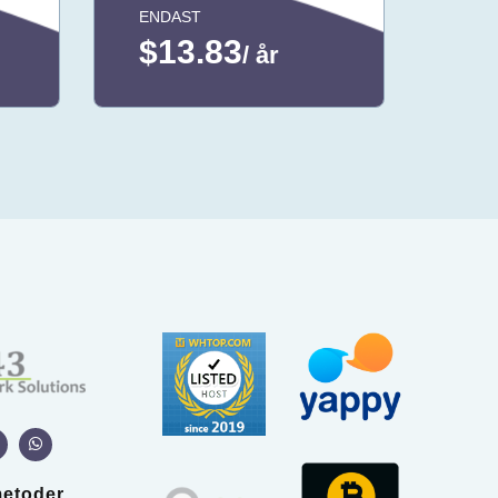
ENDAST
$13.83
/ år
metoder