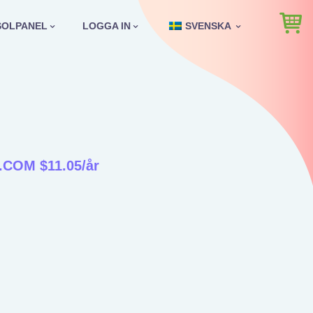
SOLPANEL
LOGGA IN
SVENSKA
g
.COM $11.05/år