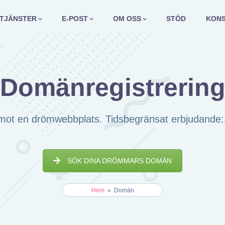
TJÄNSTER
E-POST
OM OSS
STÖD
KON
Domänregistrerin
g mot en drömwebbplats. Tidsbegränsat erbjudande:
SÖK DINA DRÖMMARS DOMÄN
Hem
»
Domän