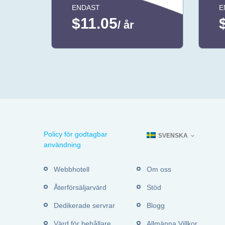
ENDAST
E
$11.05
/ år
Policy för godtagbar
SVENSKA
användning
Webbhotell
Om oss
Återförsäljarvärd
Stöd
Dedikerade servrar
Blogg
Värd för behållare
Allmänna Villkor