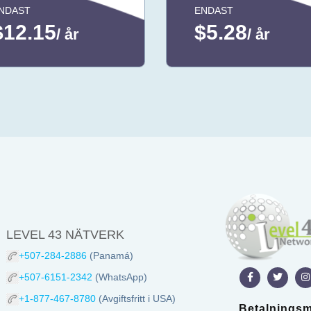
NDAST
ENDAST
$12.15
$5.28
/ år
/ år
LEVEL 43 NÄTVERK
+507-284-2886
(Panamá)
+507-6151-2342
(WhatsApp)
+1-877-467-8780
(Avgiftsfritt i USA)
Betalnings