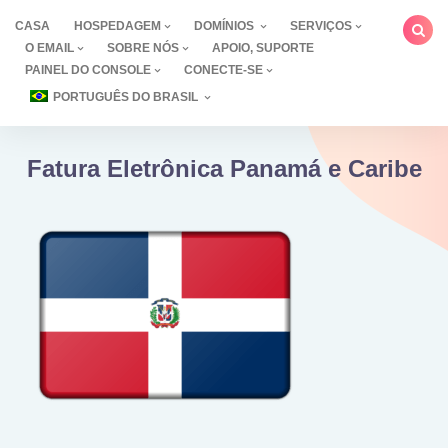
Ir
CASA
HOSPEDAGEM
DOMÍNIOS
SERVIÇOS
para
O EMAIL
SOBRE NÓS
APOIO, SUPORTE
o
PAINEL DO CONSOLE
CONECTE-SE
conteúdo
PORTUGUÊS DO BRASIL
Fatura Eletrônica Panamá e Caribe