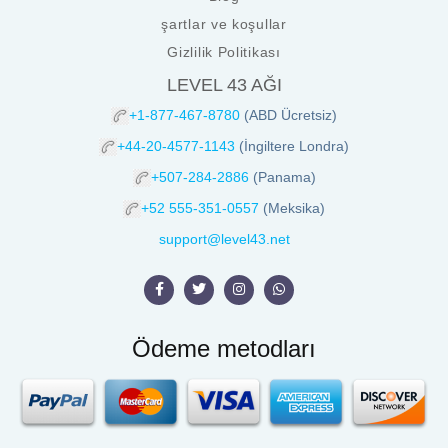
şartlar ve koşullar
Gizlilik Politikası
LEVEL 43 AĞI
+1-877-467-8780
(ABD Ücretsiz)
+44-20-4577-1143
(İngiltere Londra)
+507-284-2886
(Panama)
+52 555-351-0557
(Meksika)
support@level43.net
Ödeme metodları