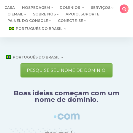
Ir
CASA
HOSPEDAGEM
DOMÍNIOS
SERVIÇOS
para
O EMAIL
SOBRE NÓS
APOIO, SUPORTE
o
PAINEL DO CONSOLE
CONECTE-SE
conteúdo
PORTUGUÊS DO BRASIL
PORTUGUÊS DO BRASIL
PESQUISE SEU NOME DE DOMÍNIO.
Boas ideias começam com um
nome de domínio.