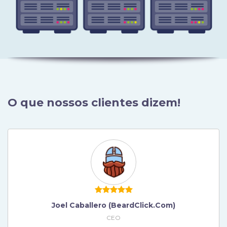
O que nossos clientes dizem!
Héctor Berbey (bongoutdoors.com)
Joel Caballero (BeardClick.com)
CEO
CEO