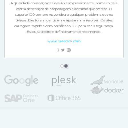
A qualidade do serviço da Level43 é impressionante, primeiro pela
Excelente serviço e tem o grande benefício do posicionamento na
oferta de serviços de hospedagem e domínio que oferece. O
suporte 100 sempre respondeu a qualquer problema que eu
web, dando-nos a oportunidade de sermos os primeiros a
desenvolver este tipo de negócio, com facilidade para chegar a
tivesse. Eles foram gentis e me ajudaram a resolver. Os sites
carregam rápido e com certificado SSL para mais segurança.
mais clientes, de forma mais eficiente e fiável para os nossos
Estou satisfeito e definitivamente recomendo.
utilizadores.
www.bearclick.com
bongoutdoors.com