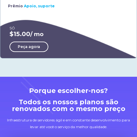
Prêmio
Apoio, suporte
SÓ
$15.00
/ mo
Peça agora
Porque escolher-nos?
Todos os nossos planos são
renovados com o mesmo preço
Infraestrutura de servidores ágil e em constante desenvolvimento para
levar até você o serviço da melhor qualidade.