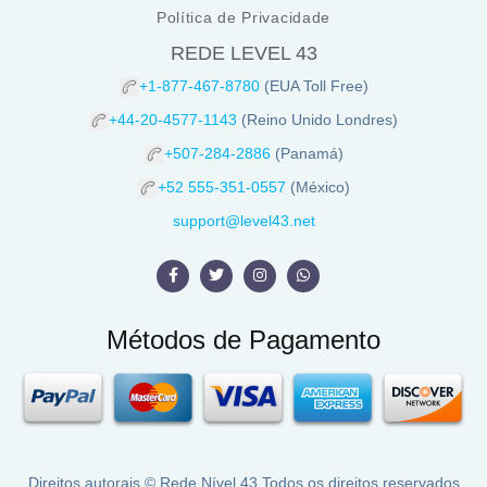
Política de Privacidade
REDE LEVEL 43
+1-877-467-8780
(EUA Toll Free)
+44-20-4577-1143
(Reino Unido Londres)
+507-284-2886
(Panamá)
+52 555-351-0557
(México)
support@level43.net
Métodos de Pagamento
Direitos autorais ©
Rede Nível 43
Todos os direitos reservados