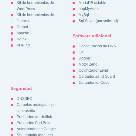
Kit de herramientas de
MariaDB estable
WordPress
phpMyAdmin
Kit de herramientas de
MySql
Joomla
Sql Sever (por solicitud)
Drupal.
apache
Software adicional
Nginx
PHP 7.x
Configuración de DNS
Git
Docker
Motor Zend
Optimizador Zend
Cargador Zend Guard
Cargador ionCube
Seguridad
DNSSEC
Carpetas protegidas por
contraseña
Protección de Hotlink
Protección Bad Bots
Autenticador de Google
SSL gratuito (por Let's