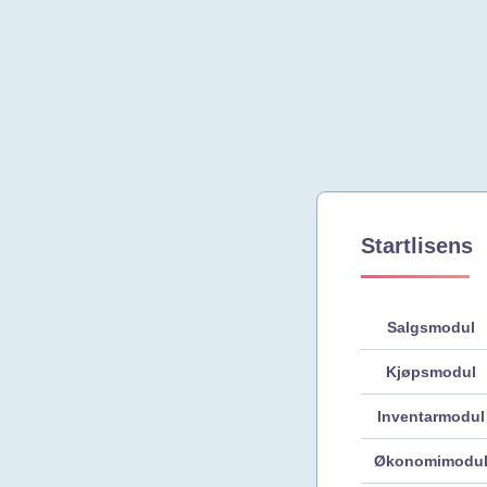
Startlisens
Salgsmodul
Kjøpsmodul
Inventarmodul
Økonomimodu