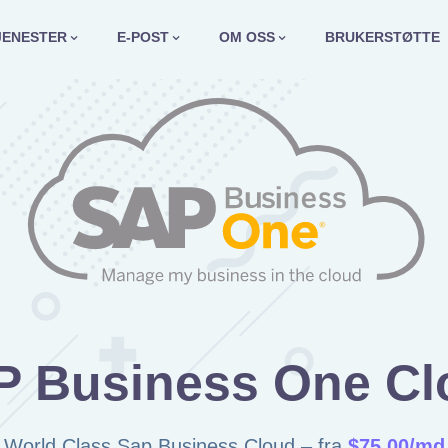
JENESTER
E-POST
OM OSS
BRUKERSTØTTE
P Business One Cl
World Class Sap Business Cloud – fra
$75.00/md