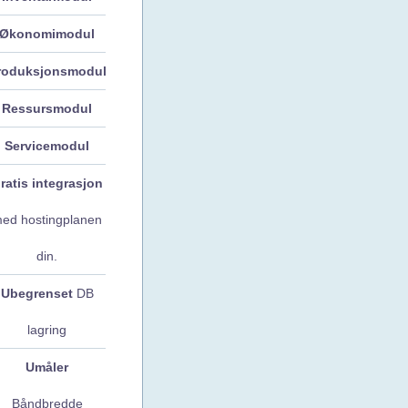
Økonomimodul
roduksjonsmodul
Ressursmodul
Servicemodul
ratis integrasjon
ed hostingplanen
din.
Ubegrenset
DB
lagring
Umåler
Båndbredde