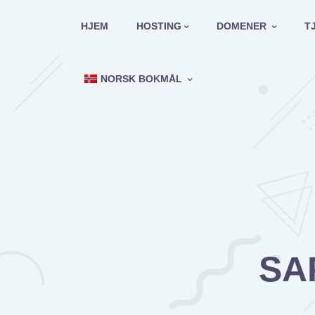
Hopp
til
HJEM
HOSTING
DOMENER
T
innholdet
NORSK BOKMÅL
SA