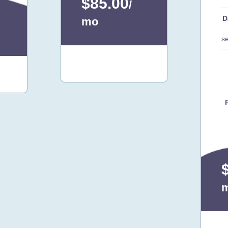
$85.00
/
D
mo
s
Kontakt
oss