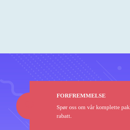
FORFREMMELSE
Spør oss om vår komplette pak
rabatt.