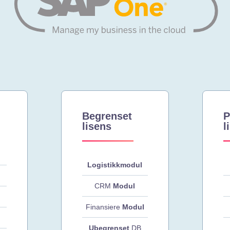
Begrenset
P
lisens
l
Logistikkmodul
CRM
Modul
Finansiere
Modul
l
Ubegrenset
DB