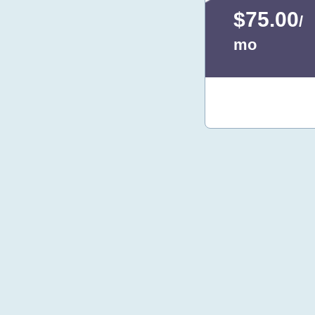
$75.00
/
mo
Kontakt
oss