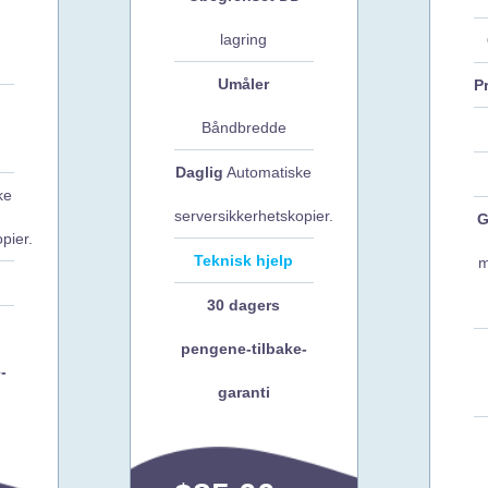
lagring
Umåler
P
Båndbredde
Daglig
Automatiske
ke
serversikkerhetskopier.
G
pier.
Teknisk hjelp
m
30 dagers
pengene-tilbake-
-
garanti