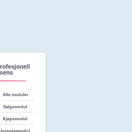
rofesjonell
isens
Alle moduler
Salgsmodul
Kjøpsmodul
Inventarmodul