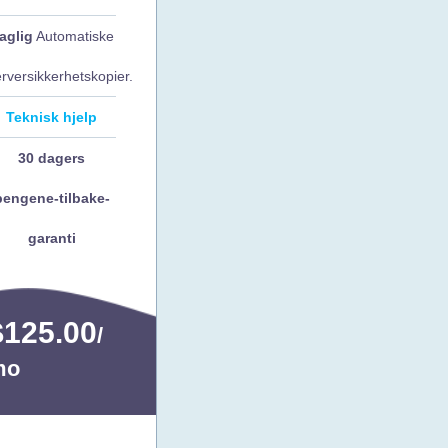
aglig
Automatiske
erversikkerhetskopier.
Teknisk hjelp
30 dagers
pengene-tilbake-
garanti
$125.00
/
mo
Kontakt