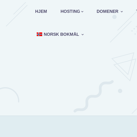
Hopp
til
HJEM
HOSTING
DOMENER
innholdet
NORSK BOKMÅL