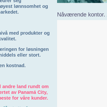
edrer seg
 høyest lønnsomhet og
markedet.
Nåværende kontor. 
 nivå med produkter og
valitet.
eringen for løsningen
middels eller stort.
ten kostnad.
il andre land rundt om
ertet av Panamá City,
 beste for våre kunder.