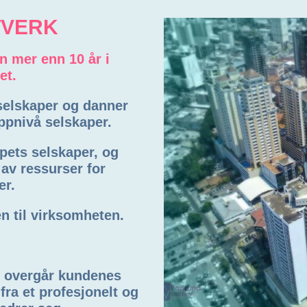
TVERK
en mer enn 10 år i
et.
 selskaper og danner
ppnivå selskaper.
pets selskaper, og
av ressurser for
er.
n til virksomheten.
m overgår kundenes
ra et profesjonelt og