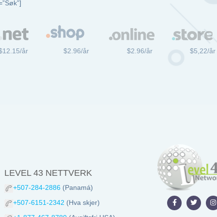
=”Søk”]
$12.15/år
$2.96/år
$2.96/år
$5,22/år
LEVEL 43 NETTVERK
+507-284-2886
(Panamá)
+507-6151-2342
(Hva skjer)