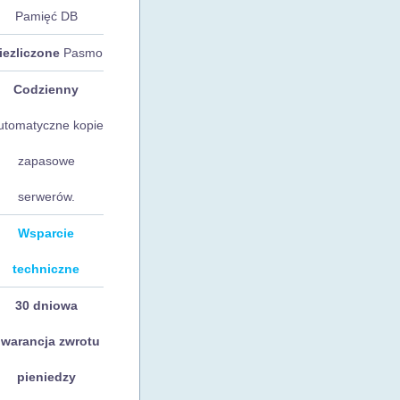
Pamięć DB
iezliczone
Pasmo
Codzienny
utomatyczne kopie
zapasowe
serwerów.
Wsparcie
techniczne
30 dniowa
warancja zwrotu
pieniedzy