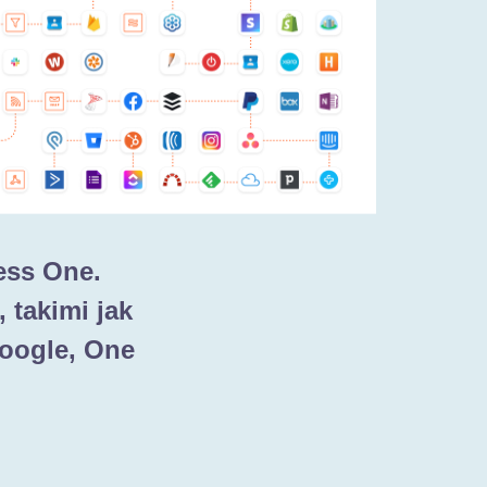
ess One.
 takimi jak
Google, One