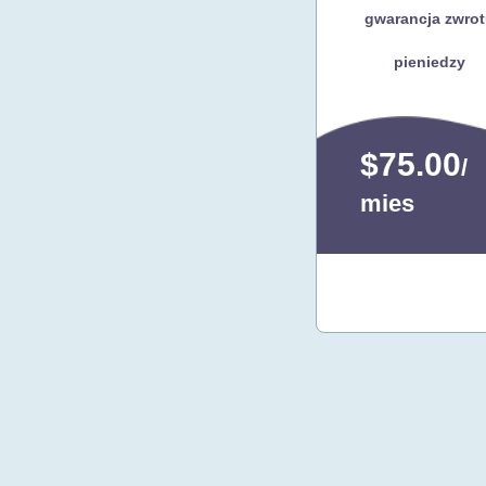
gwarancja zwro
pieniedzy
$75.00
/
mies
Skontaktuj
się z nami