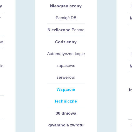
y
Nieograniczony
Pamięć DB
y
Niezliczone
Pasmo
mo
Codzienny
Automatyczne kopie
zapasowe
ie
serwerów.
Wsparcie
i
techniczne
30 dniowa
gwarancja zwrotu