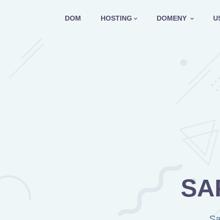
Przejdź
do
DOM
HOSTING
DOMENY
U
treści
SA
Sa