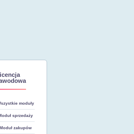
icencja
awodowa
szystkie moduły
Moduł sprzedaży
Moduł zakupów