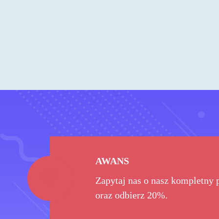
AWANS
Zapytaj nas o nasz kompletny 
oraz odbierz 20%.