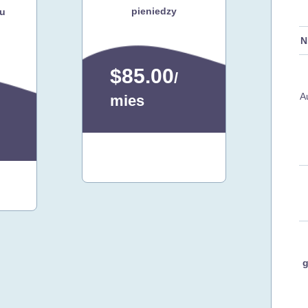
pieniedzy
tu
N
$85.00
/
A
mies
Skontaktuj
się z nami
g