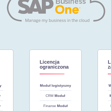
Licencja
L
ograniczona
z
y
Moduł logistyczny
W
w
CRM
Moduł
w
Finanse
Moduł