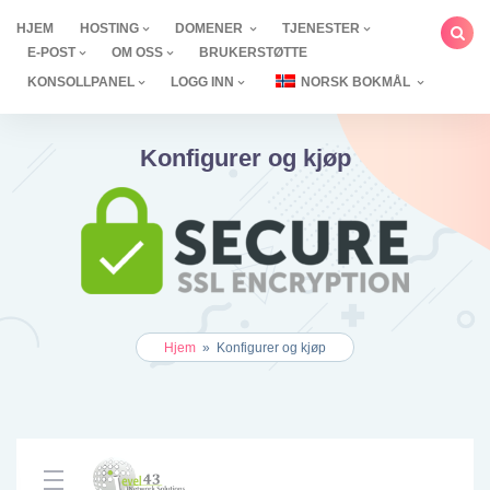
Hopp
HJEM
HOSTING
DOMENER
TJENESTER
til
E-POST
OM OSS
BRUKERSTØTTE
innholdet
KONSOLLPANEL
LOGG INN
NORSK BOKMÅL
Konfigurer og kjøp
Hjem
»
Konfigurer og kjøp