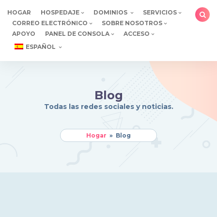
saltar
HOGAR
HOSPEDAJE
DOMINIOS
SERVICIOS
al
CORREO ELECTRÓNICO
SOBRE NOSOTROS
contenido
APOYO
PANEL DE CONSOLA
ACCESO
ESPAÑOL
Blog
Todas las redes sociales y noticias.
Hogar
»
Blog