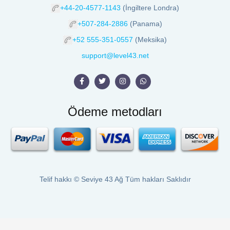
+44-20-4577-1143
(İngiltere Londra)
+507-284-2886
(Panama)
+52 555-351-0557
(Meksika)
support@level43.net
Ödeme metodları
Telif hakkı ©
Seviye 43 Ağ
Tüm hakları Saklıdır