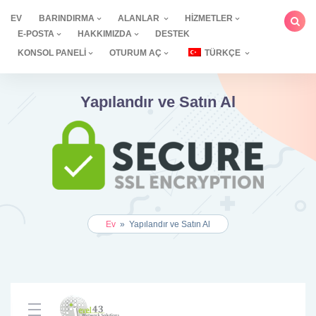
İçeriğe
EV
BARINDIRMA
ALANLAR
HIZMETLER
geç
E-POSTA
HAKKIMIZDA
DESTEK
KONSOL PANELI
OTURUM AÇ
TÜRKÇE
Yapılandır ve Satın Al
Ev
»
Yapılandır ve Satın Al