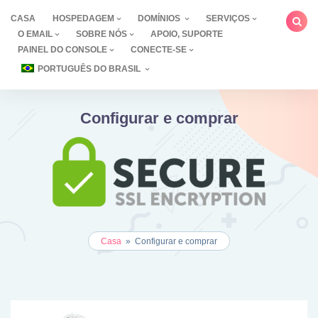
Ir
CASA
HOSPEDAGEM
DOMÍNIOS
SERVIÇOS
para
O EMAIL
SOBRE NÓS
APOIO, SUPORTE
o
PAINEL DO CONSOLE
CONECTE-SE
conteúdo
PORTUGUÊS DO BRASIL
Configurar e comprar
Casa
»
Configurar e comprar